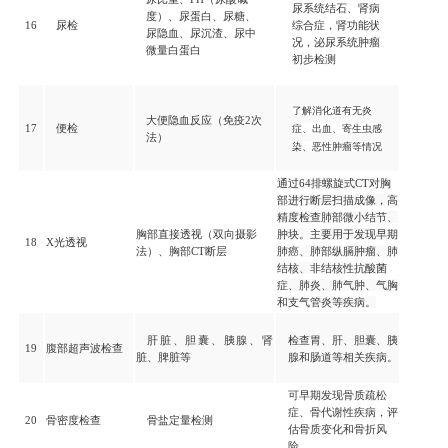
尿系统结石、肾病
度）、尿蛋白、尿糖、
16
尿检
综合症，肾功能状
尿隐血、尿沉渣、尿中
况，泌尿系统肿瘤
微量白蛋白
初步检测
了解
消化道有无炎
大便隐血反应（免疫2次
17
便检
症、出血、寄生虫感
法）
染、恶性肿瘤等情况
通过64排螺旋式CT对胸
部进行断层扫描成像，高
精度检查肺部微小结节、
胸部直接透视（双向摄影
肿块。主要用于发现早期
18
X光透视
法）、胸部CT断层
肺癌、肺部纵膈肿瘤、肺
结核、非结核性抗酸菌
症、肺炎、肺气肿、气胸
和支气管炎等疾病。
肝脏、胆囊、胰腺、肾
检查胃、肝、胆囊、胰
19
腹部超声波检查
脏、脾脏等
腺和肠道等相关疾病。
可早期发现骨质疏松
症、骨代谢性疾病，评
20
骨密度检查
骨盐定量检测
估骨质变化和骨折风
险。