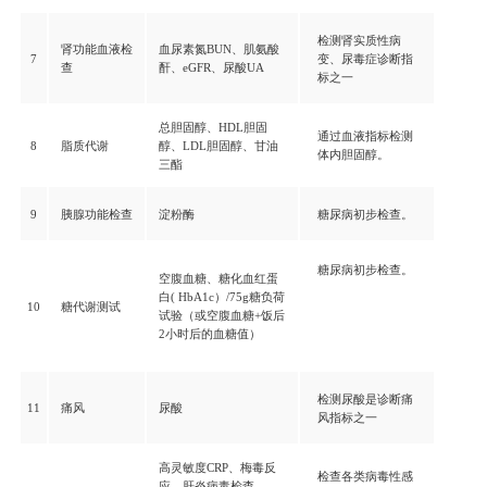
检测肾实质性病
肾功能血液检
血尿素氮BUN、肌氨酸
7
变、尿毒症诊断指
查
酐、eGFR、尿酸UA
标之一
总胆固醇、HDL胆固
通过血液指标检测
8
脂质代谢
醇、LDL胆固醇、甘油
体内胆固醇。
三酯
9
胰腺功能检查
淀粉酶
糖尿病初步检查。
糖尿病初步检查。
空腹血糖、糖化血红蛋
白( HbA1c）/75g糖负荷
10
糖代谢测试
试验（或空腹血糖+饭后
2小时后的血糖值）
检测尿酸是诊断痛
11
痛风
尿酸
风指标之一
高灵敏度CRP、梅毒反
检查各类病毒性感
应、肝炎病毒检查、