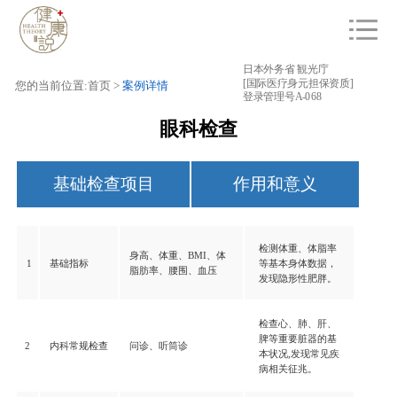
日本外务省 観光庁
[国际医疗身元担保资质]
您的当前位置:首页 >
案例详情
登录管理号A-068
眼科检查
基础检查项目
作用和意义
检测体重、体脂率
身高、体重、BMI、体
1
基础指标
等基本身体数据，
脂肪率、腰围、血压
发现隐形性肥胖。
检查心、肺、肝、
脾等重要脏器的基
2
内科常规检查
问诊、听筒诊
本状况,发现常见疾
病相关征兆。