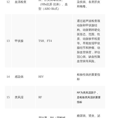
12
血清检查
染疾病、各类肝炎
（HBs抗原·抗体）、血
和梅毒。
型（ABO·Rh式）
通过超声波检查颈
动脉和甲状腺结
构、动脉粥样硬化
斑形态、范围、性
质、动脉狭窄程度
13
甲状腺
TSH、FT4
等。早期发现甲状
腺结节和肿瘤、动
脉血管病变，评估
冠心病、缺血性脑
血管病等风险。
检验性病的重要指
14
感染病
HIV
标
RF
为
类风湿
因子
，
15
类风湿
RF
是检验类风湿的重要
指标
糖尿病、肾炎、泌
尿比重、PH（尿酸碱