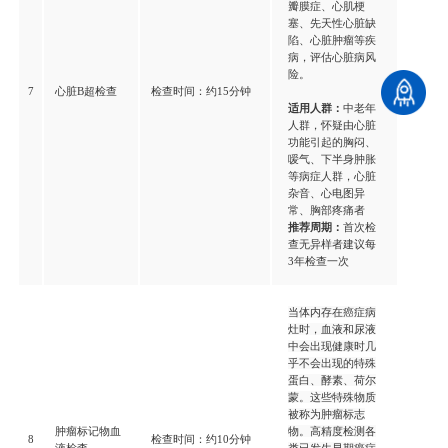
瓣膜症、心肌梗
塞、先天性心脏缺
陷、心脏肿瘤等疾
病，评估心脏病风
险。
7
心脏B超检查
检查时间：约15分钟
适用人群：
中老年
人群，怀疑由心脏
功能引起的胸闷、
嗳气、下半身肿胀
等病症人群，心脏
杂音、心电图异
常、胸部疼痛者
推荐周期：
首次检
查无异样者建议每
3年检查一次
当体内存在癌症病
灶时，血液和尿液
中会出现健康时几
乎不会出现的特殊
蛋白、酵素、荷尔
蒙。这些特殊物质
被称为肿瘤标志
肿瘤标记物血
物。高精度检测各
8
检查时间：约10分钟
液检查
类已发生早期癌症