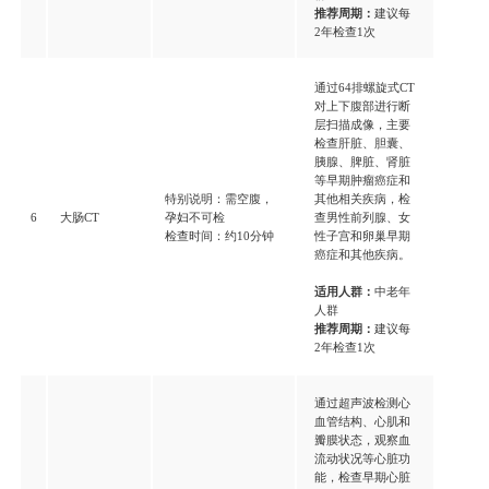
推荐周期：
建议每
2年检查1次
通过64排螺旋式CT
对上下腹部进行断
层扫描成像，主要
检查肝脏、胆囊、
胰腺、脾脏、肾脏
等早期肿瘤癌症和
特别说明：需空腹，
其他相关疾病，检
6
大肠CT
孕妇不可检
查男性前列腺、女
检查时间：约10分钟
性子宫和卵巢早期
癌症和其他疾病。
适用人群：
中老年
人群
推荐周期：
建议每
2年检查1次
通过超声波检测心
血管结构、心肌和
瓣膜状态，观察血
流动状况等心脏功
能，检查早期心脏