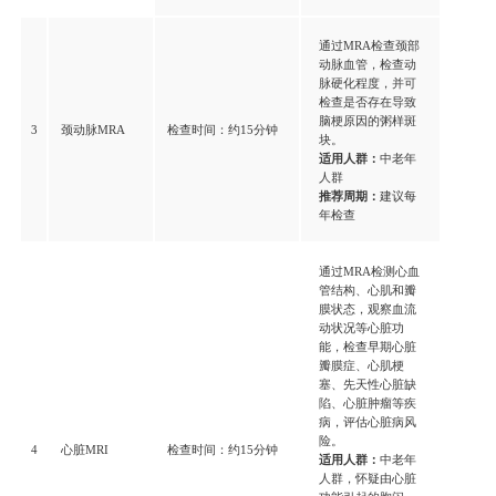
通过MRA检查颈部
动脉血管，检查动
脉硬化程度，并可
检查是否存在导致
脑梗原因的粥样斑
3
颈动脉MRA
检查时间：约15分钟
块。
适用人群：
中老年
人群
推荐周期：
建议每
年检查
通过MRA检测心血
管结构、心肌和瓣
膜状态，观察血流
动状况等心脏功
能，检查早期心脏
瓣膜症、心肌梗
塞、先天性心脏缺
陷、心脏肿瘤等疾
病，评估心脏病风
险。
4
心脏MRI
检查时间：约15分钟
适用人群：
中老年
人群，怀疑由心脏