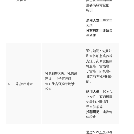
重要高级筛查指
标。
适用人群：
中老年
人群
推荐周期：
建议每
年检查
通过钼靶X光摄影
和宫体细胞培养等
方法，高精度检测
乳腺癌、宫颈癌、
子宫癌、卵巢癌和
乳腺钼靶X光、乳腺超
各类病毒性妇科疾
声波、（子宫癌筛
病。
9
乳腺癌筛查
查）子宫颈癌细胞诊
检查
适用人群：
40岁以
上女性，有妇科病
史者如小叶增生、
子宫肌瘤等
推荐周期：
建议每
年检查
通过MRI全腹部彩