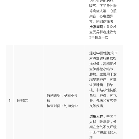
功能引起的胸闷、
嗳气、下半身肿胀
等病症人群，心脏
杂音、心电图异
常、胸部疼痛者
推荐周期：
首次检
查无异样者建议每
3年检查一次
通过64排螺旋式CT
对胸部进行断层扫
描成像，高精度检
查肺部微小结节、
肿块。主要用于发
现早期肺癌、肺部
纵膈肿瘤、肺结
核、非结核性抗酸
特别说明：孕妇不可
菌症、肺炎、肺气
5
胸部CT
检
肿、气胸和支气管
检查时间：约10分钟
炎等疾病。
适用人群：
中老年
人群，吸烟者，长
期在空气不良环境
下工作和生活的人
群