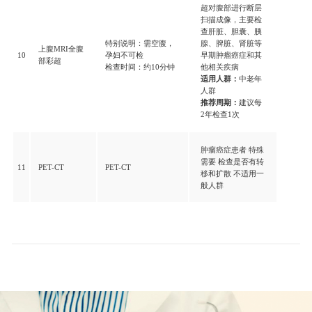
超对腹部进行断层
扫描成像，主要检
查肝脏、胆囊、胰
特别说明：需空腹，
腺、脾脏、肾脏等
上腹MRI全腹
10
孕妇不可检
早期肿瘤癌症和其
部彩超
检查时间：约10分钟
他相关疾病
适用人群：
中老年
人群
推荐周期：
建议每
2年检查1次
肿瘤癌症患者 特殊
需要
检查是否有转
11
PET-CT
PET-CT
移和扩散 不适用一
般人群