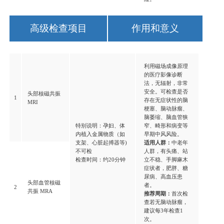
高级检查项目
作用和意义
利用磁场成像原理
的医疗影像诊断
法，无辐射，非常
安全。可检查是否
头部核磁共振
1
存在无症状性的脑
MRI
梗塞、脑动脉瘤、
脑萎缩、脑血管狭
特别说明：孕妇、体
窄、畸形和病变等
内植入金属物质（如
早期中风风险。
支架、心脏起搏器等)
适用人群：
中老年
不可检
人群，有头痛、站
检查时间：约20分钟
立不稳、手脚麻木
症状者，肥胖、糖
尿病、高血压患
头部血管核磁
者。
2
共振 MRA
推荐周期：
首次检
查若无脑动脉瘤，
建议每3年检查1
次。