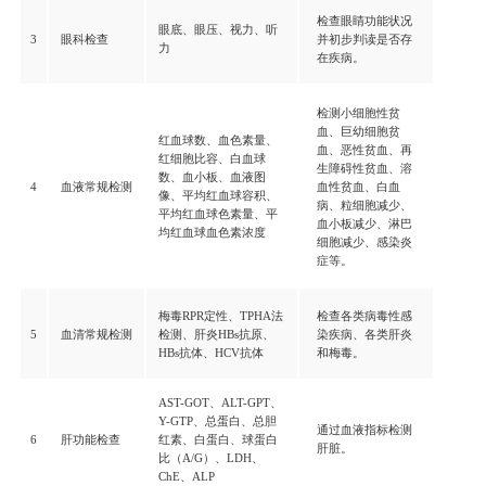
检查眼睛功能状况
眼底、眼压、视力、听
3
眼科检查
并初步判读是否存
力
在疾病。
检测小细胞性贫
血、巨幼细胞贫
红血球数、血色素量、
血、恶性贫血、再
红细胞比容、白血球
生障碍性贫血、溶
数、血小板、血液图
4
血液常规检测
血性贫血、白血
像、平均红血球容积、
病、粒细胞减少、
平均红血球色素量、平
血小板减少、淋巴
均红血球血色素浓度
细胞减少、感染炎
症等。
梅毒RPR定性、TPHA法
检查各类病毒性感
5
血清常规检测
检测、肝炎HBs抗原、
染疾病、各类肝炎
HBs抗体、HCV抗体
和梅毒。
AST-GOT、ALT-GPT、
Y-GTP、总蛋白、总胆
通过血液指标检测
6
肝功能检查
红素、白蛋白、球蛋白
肝脏。
比（A/G）、LDH、
ChE、ALP