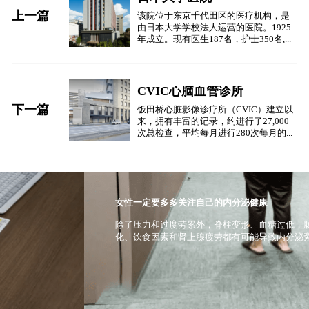
上一篇
该院位于东京千代田区的医疗机构，是
由日本大学学校法人运营的医院。1925
年成立。现有医生187名，护士350名,...
CVIC心脑血管诊所
下一篇
饭田桥心脏影像诊疗所（CVIC）建立以
来，拥有丰富的记录，约进行了27,000
次总检查，平均每月进行280次每月的...
女性一定要多多关注自己的内分泌健康
除了压力和过度劳累外，脊柱变形、血糖过低，肠道环境恶
化、饮食因素和肾上腺疲劳都有可能导致内分泌紊乱。
服 务 案 例