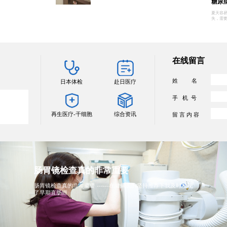
糖尿
夏天容
失，需
在线留言
姓 名
日本体检
赴日医疗
手 机 号
再生医疗-干细胞
综合资讯
留 言 内 容
二次诊断后，终于可以好好睡一
二次诊断后，终于可以好好睡一觉了