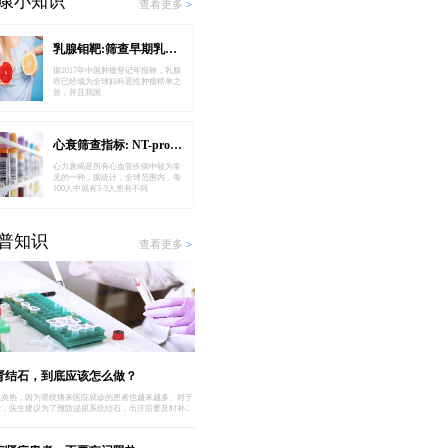
康小知识
查看更多
>
乳腺钼靶:筛查早期乳腺癌
据2017年中国肿瘤登记年报称，乳腺
癌已经成为全球妇科恶性肿瘤榜单之
首，并且我国
心衰筛查指标: NT-proBNP
心力衰竭是所有心血管疾病中较为常
见的一种，据统计，全球范围内，每
100人中就有3-5人患有不同
普知识
查看更多
>
肾结石，到底应该怎么做？
气炎热，因为肾绞痛来医院就诊的患者也越来越多。对于
，医生建议为了预防泌尿系统结石，出汗后要及时补...