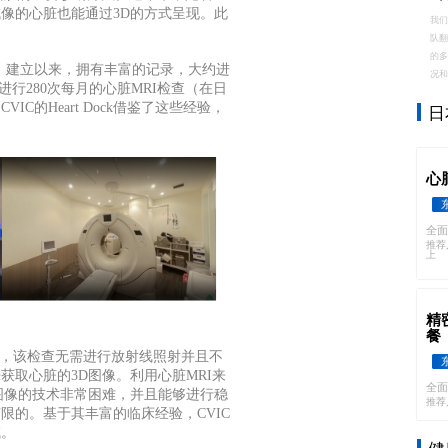
像的心脏也能通过3D的方式呈现。此
我
。
队
的
）
建立以来，拥有丰富的记录，大约进
况
月进行280次每月的心脏MRI检查（在日
IC的Heart Dock借鉴了这些经验，
日
。
心
全面
推荐
上
精
餐
心脏MRI，该检查无需进行放射线照射并且不
获取心脏的3D图像。
利用心脏
MRI来
全面
图像的技术非常困难，并且能够进行稳
推荐
限的。基于其丰富的临床经验，CVIC
试。