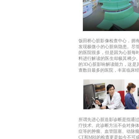
饭田桥心脏影像检查中心，拥
发现极微小的心脏病隐患。尽管
的医院很多，但是因为心脏每
料进行解读的医生却极其稀少
的
3D
心脏影响解读能力，这是
查数目最多的医院，丰富临床
所谓先进心脏造影诊断是指通
疗技术。此诊断方法不会对身
症等的肿瘤、血管阻塞、动脉
CT和MRI的检查更是如今不