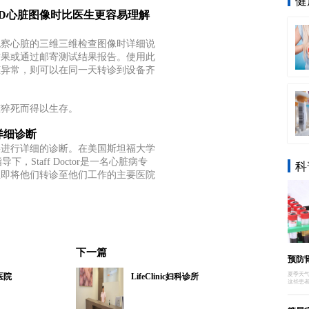
健
3D心脏图像时比医生更容易理解
观察心脏的三维三维检查图像时详细说
结果或通过邮寄测试结果报告。
使用此
脏异常，则可以在同一天转诊到设备齐
。
脏猝死而得以生存。
详细诊断
将进行详细的诊断。在美国斯坦福大学
的指导下，Staff Doctor是一名心脏病专
科
立即将他们转诊至他们工作的主要医院
下一篇
预防
夏季天
医院
LifeClinic妇科诊所
这些患者