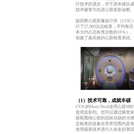
疗技术的进步，对于原本难以成
技术被誉为先进心脏造影诊断
饭田桥心脏影像诊疗所（
CVIC
行了
27,000次总检查，平均每
本大约占总检查次数的10％）。CV
创建了最高效的心脏检查系统
（
1）技术可靠，成就丰硕
CVIC的Heart Dock使用
使用造影剂。您可以通过睡觉来
获取围绕心脏的冠状动脉的3D
定检查的设备在世界范围内是有
使用最新技术进行人体友好测