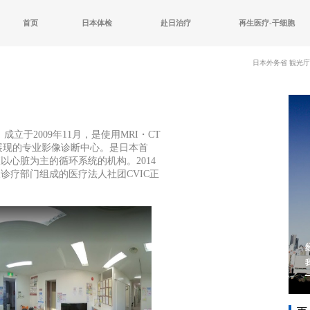
首页
日本体检
赴日治疗
再生医疗-干细胞
日本外务省 観光庁
C）成立于2009年11月，是使用MRI・CT
展现的专业影像诊断中心。是日本首
以心脏为主的循环系统的机构。2014
诊疗部门组成的医疗法人社团CVIC正