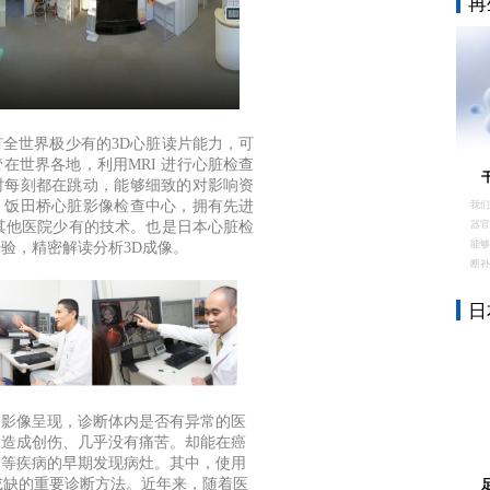
再
有全世界极少有的
3D
心脏读片能力，可
在世界各地，利用MRI 进行心脏检查
时每刻都在跳动，能够细致的对影响资
。饭田桥心脏影像检查中心，拥有先进
我们
器官
其他医院少有的技术。
也是日本心脏检
能
经验，精密解读分析
3D成像。
断补
日
过影像呈现，诊断体内是否有异常的医
体造成创伤、几乎没有痛苦。却能在癌
瘤等疾病的早期发现病灶。其中，使用
可或缺的重要诊断方法。近年来，随着医