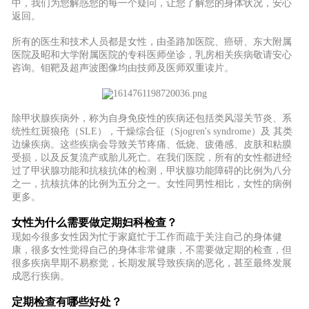
中，我们为您解惑您的每一个疑问，让您了解您的身体状况，安心
返回。
所
有的医生和技术人员都是女性，由圣路加医院、癌研、东大附属
医院及昭和大学附属医院的专科医师坐诊，乳房相关疾病敬请安心
咨询。钼靶及超声波图像均由技师及医师双重读片。
除甲状腺疾病外，称为自身免疫性的疾病还包括类风湿关节炎、系
统性红斑狼疮（SLE），干燥综合征（Sjogren's syndrome）及 其类
边缘疾病。这些疾病会导致关节疼痛、低烧、疲倦感、皮肤和粘膜
受损，以及反复流产或胎儿死亡。在我们医院，所有的女性都进经
过了甲状腺功能和抗核抗体的检测，甲状腺功能障碍的比例为八分
之一，抗核抗体的比例为五分之一。女性同男性相比，女性的病例
更多。
女性为什么需要做定期妇科检查？
现如今很多女性因为忙于家庭忙于工作而疏于关注自己的身体健
康，很多女性觉得自己的身体非常健康，不需要做定期的检查，但
很多疾病早期不易察觉，长期发展导致疾病的恶化，甚至最终发展
成恶行疾病。
定期检查有哪些好处？