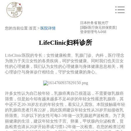
日本外务省 観光庁
[国际医疗身元担保资质]
您的当前位置:首页 >
医院详情
登录管理号A-068
LifeClinic妇科诊所
LifeClinic医院的专长：女性健康检查、乳腺门诊
、
内科，
医
疗理念
为致力于关注女性的各类疾病，呵护女性健康。同时我们也关注女
性的心理健康，我们认为女性的心理健康与身体健康息息相关，将
心理诊疗与身体诊疗相结合，守护女性健康的身心。
许多女性认为自己较年轻，乳腺癌离自己很遥远，不需要做乳腺癌
筛查，但是如今却有越来越多不足40岁的年轻女性罹患乳腺癌，其
中还不乏20-30岁左右的年轻女性，着实让人震惊。本院接触最年轻
的乳腺癌患者只有22岁，因此医师建议年轻女性从20岁开始接收乳
癌筛查。35岁以下的女性可每2-3年做一次乳腺超声波检查。为了美
丽健康的生活，建议年轻女性子宫、卵巢，甲状腺内分泌检查，贫
血检查也请从20岁开始养成习惯1-2年做一次检查。在您的检查过程